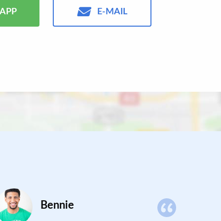
APP
E-MAIL
Bennie