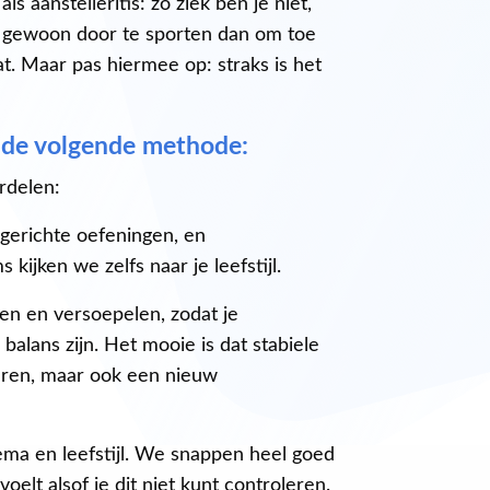
s aanstelleritis: zo ziek ben je niet,
om gewoon door te sporten dan om toe
at. Maar pas hiermee op: straks is het
 de volgende methode:
rdelen:
 gerichte oefeningen, en
kijken we zelfs naar je leefstijl.
ken en versoepelen, zodat je
balans zijn. Het mooie is dat stabiele
deren, maar ook een nieuw
hema en leefstijl. We snappen heel goed
elt alsof je dit niet kunt controleren.