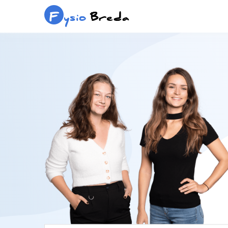
F
ysio
Breda