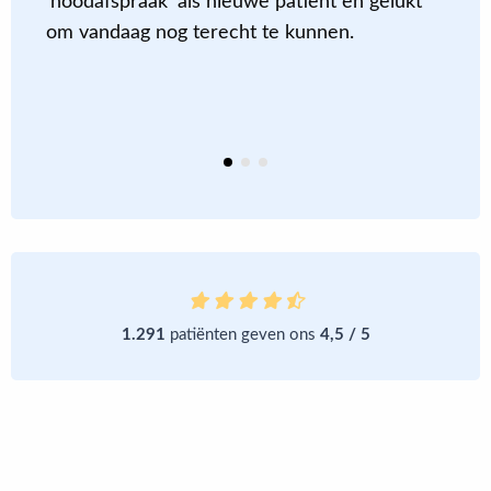
‘noodafspraak’ als nieuwe patiënt en gelukt
c
om vandaag nog terecht te kunnen
.
m
a
m
e
1.291
patiënten geven ons
4,5 / 5