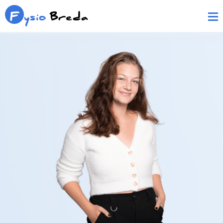
F
ysio
Breda